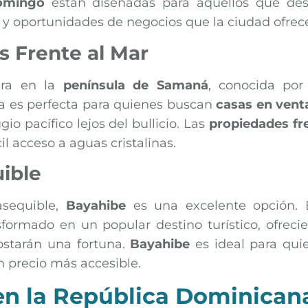
omingo
están diseñadas para aquellos que de
a y oportunidades de negocios que la ciudad ofrec
s Frente al Mar
era en la
península de Samaná
, conocida por
ea es perfecta para quienes buscan
casas en vent
io pacífico lejos del bullicio. Las
propiedades fr
l acceso a aguas cristalinas.
ible
asequible,
Bayahibe
es una excelente opción. 
ormado en un popular destino turístico, ofreci
starán una fortuna.
Bayahibe
es ideal para qui
un precio más accesible.
en la República Dominican