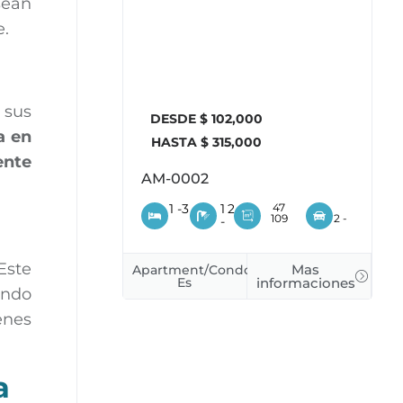
sean
e.
 sus
DESDE $ 102,000
a en
HASTA $ 315,000
ente
AM-0002
1 -
3
1
2
47
109
2 -
-
Este
Mas
Apartment/Condo
Es
informaciones
endo
enes
a