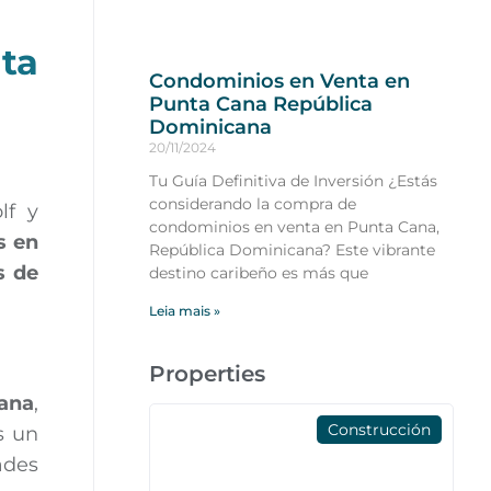
ta
Condominios en Venta en
Punta Cana República
Dominicana
20/11/2024
Tu Guía Definitiva de Inversión ¿Estás
considerando la compra de
lf y
condominios en venta en Punta Cana,
s en
República Dominicana? Este vibrante
s de
destino caribeño es más que
Leia mais »
Properties
ana
,
Construcción
s un
ades