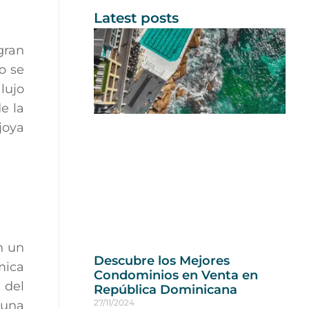
Latest posts
gran
o se
lujo
e la
joya
n un
Descubre los Mejores
mica
Condominios en Venta en
 del
República Dominicana
27/11/2024
 una