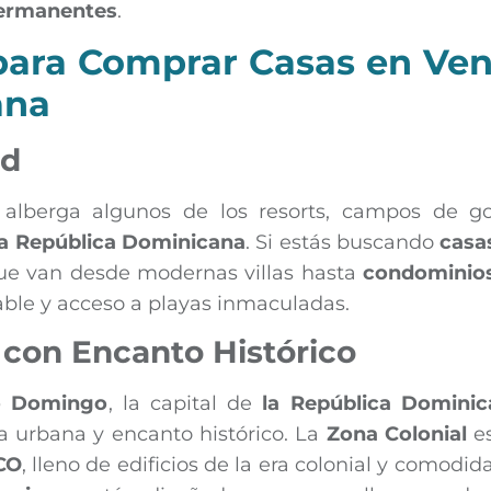
permanentes
.
 para Comprar Casas en Ven
ana
ad
alberga algunos de los resorts, campos de go
la República Dominicana
. Si estás buscando
casa
que van desde modernas villas hasta
condominio
lable y acceso a playas inmaculadas.
con Encanto Histórico
o Domingo
, la capital de
la República Dominic
 urbana y encanto histórico. La
Zona Colonial
e
CO
, lleno de edificios de la era colonial y comodid