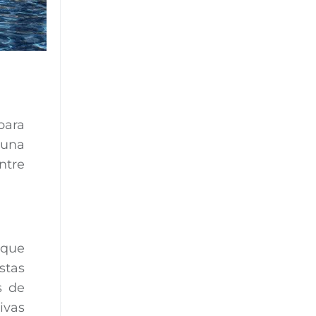
para
 una
ntre
 que
stas
s de
ivas