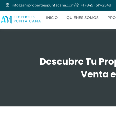
info@ampropertiespuntacana.com
+1 (849) 517-2548
INICIO
QUIÉNES SOMOS
PRO
Descubre Tu Pro
Venta 