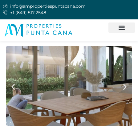
info@ampropertiespuntacana.com
+1 (849) 517-2548
QUIÉNES SOMOS
INVERTIR EN PUNT