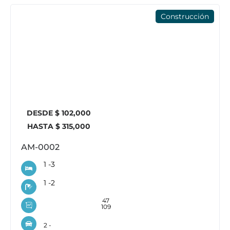
Construcción
DESDE $ 102,000
HASTA $ 315,000
AM-0002
1 -
3
1 -
2
47
109
2 -