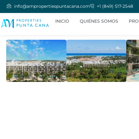
info@ampropertiespuntacana.com
+1 (849) 517-2548
INICIO
QUIÉNES SOMOS
PRO