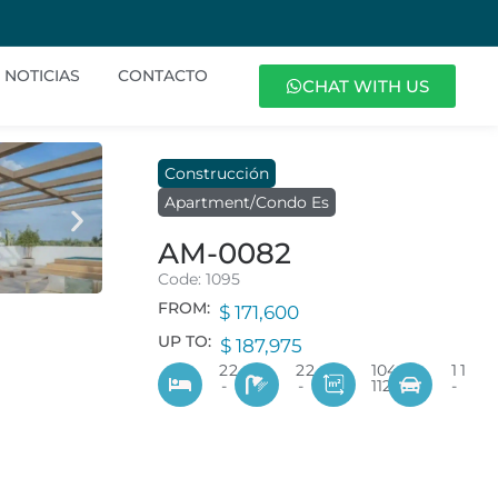
NOTICIAS
CONTACTO
CHAT WITH US
Construcción
Apartment/Condo Es
AM-0082
Code: 1095
FROM:
$ 171,600
UP TO:
$ 187,975
2
2
2
2
104
1
1
-
-
112
-