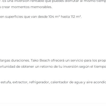
star. Es una inversión rentable que puedes disfrutar al mismo tie
ra crear momentos memorables.
en superficies que van desde 104 m² hasta 112 m².
largas duraciones. Tako Beach ofrecerá un servicio para los propi
ortunidad de obtener un retorno de tu inversión según el tiempo 
stufa, extractor, refrigerador, calentador de agua y aire acondic