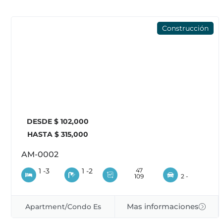
Construcción
DESDE $ 102,000
HASTA $ 315,000
AM-0002
1 -
3
1 -
2
47
109
2 -
Mas informaciones
Apartment/Condo Es